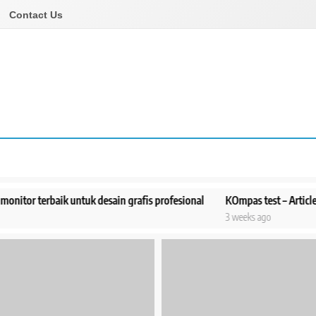
Contact Us
rbaik untuk desain grafis profesional
KOmpas test – Article 1
Cer
3 weeks ago
1 m