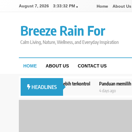
Skip
August 7, 2026
3:33:33 PM
Home
About Us
to
content
Breeze Rain For
Calm Living, Nature, Wellness, and Everyday Inspiration
HOME
ABOUT US
CONTACT US
anan agar pengeluaran lebih terkontrol
Panduan memilih monitor te
HEADLINES
4 days ago