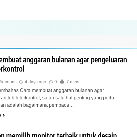
embuat anggaran bulanan agar pengeluaran
erkontrol
 Simmons
4 days ago
0
7 mins
mbahas Cara membuat anggaran bulanan agar
an lebih terkontrol, salah satu hal penting yang perlu
ikan adalah bagaimana pembaca…
e
n memilih monitor terbaik untuk desain