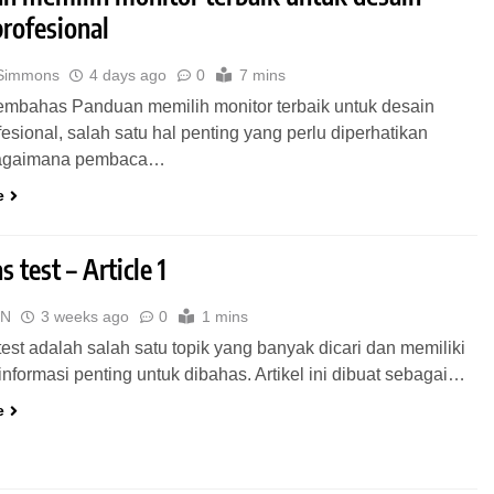
profesional
 Simmons
4 days ago
0
7 mins
mbahas Panduan memilih monitor terbaik untuk desain
ofesional, salah satu hal penting yang perlu diperhatikan
bagaimana pembaca…
e
test – Article 1
BN
3 weeks ago
0
1 mins
st adalah salah satu topik yang banyak dicari dan memiliki
informasi penting untuk dibahas. Artikel ini dibuat sebagai…
e