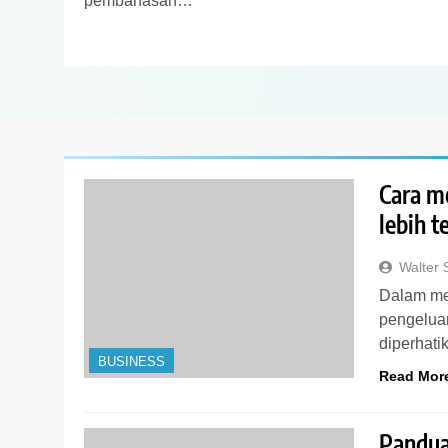
pembahasan…
Cara m
lebih t
Walter
Dalam me
pengeluar
diperhat
BUSINESS
Read Mor
Pandua