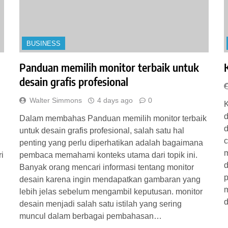
BUSINESS
Panduan memilih monitor terbaik untuk
desain grafis profesional
Walter Simmons
4 days ago
0
K
d
Dalam membahas Panduan memilih monitor terbaik
d
untuk desain grafis profesional, salah satu hal
c
penting yang perlu diperhatikan adalah bagaimana
m
i
pembaca memahami konteks utama dari topik ini.
d
Banyak orang mencari informasi tentang monitor
desain karena ingin mendapatkan gambaran yang
m
lebih jelas sebelum mengambil keputusan. monitor
d
desain menjadi salah satu istilah yang sering
muncul dalam berbagai pembahasan…