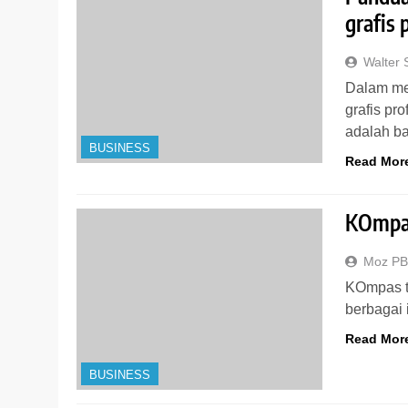
grafis 
Walter
Dalam me
grafis pr
adalah 
BUSINESS
Read Mor
KOmpas 
Moz P
KOmpas te
berbagai 
Read Mor
BUSINESS