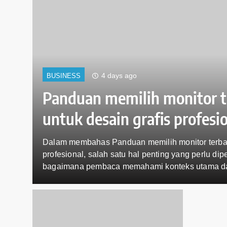
4 days ago
BUSINESS
Panduan memilih monitor t
untuk desain grafis profesi
lebih
Dalam membahas Panduan memilih monitor terbaik
imana
profesional, salah satu hal penting yang perlu dip
ri
bagaimana pembaca memahami konteks utama dari
ran
mencari informasi tentang monitor desain karena
njadi
gambaran yang lebih jelas sebelum mengambil ke
menjadi salah satu istilah yang sering muncul da
pembahasan…